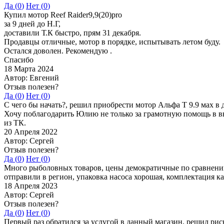
Да (
0
)
Нет (
0
)
Купил мотор Reef Raider9,9(20)pro
за 9 дней до Н.Г,
доставили Т.К быстро, прям 31 декабря.
Продавцы отличные, мотор в порядке, испытывать летом буду.
Остался доволен. Рекомендую .
Спасибо
18 Марта 2024
Автор: Евгений
Отзыв полезен?
Да (
0
)
Нет (
0
)
С чего бы начать?, решил приобрести мотор Альфа Т 9.9 мах в 
Хочу поблагодарить Юлию не только за грамотную помощь в вы
из ТК.
20 Апреля 2022
Автор: Сергей
Отзыв полезен?
Да (
0
)
Нет (
0
)
Много рыболовных товаров, цены демократичные по сравнению
отправили в регион, упаковка насоса хорошая, комплектация ка
18 Апреля 2023
Автор: Сергей
Отзыв полезен?
Да (
0
)
Нет (
0
)
Первый раз обратился за услугой в данный магазин, решил рис