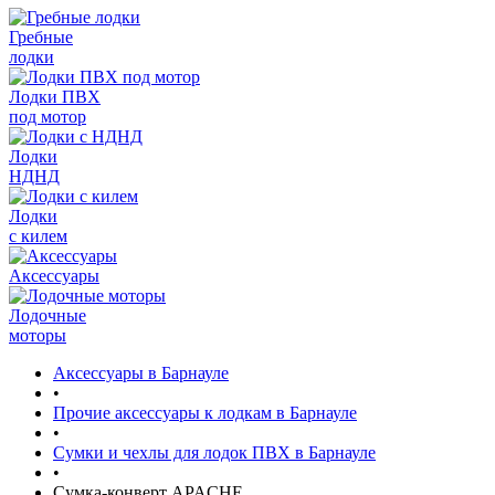
Гребные
лодки
Лодки ПВХ
под мотор
Лодки
НДНД
Лодки
с килем
Аксессуары
Лодочные
моторы
Аксессуары в Барнауле
•
Прочие аксессуары к лодкам в Барнауле
•
Сумки и чехлы для лодок ПВХ в Барнауле
•
Сумка-конверт APACHE