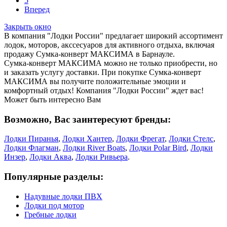
5
Вперед
Закрыть окно
В компания "Лодки России" предлагает широкий ассортимент
лодок, моторов, акссесуаров для активного отдыха, включая
продажу Сумка-конверт МАКСИМА в Барнауле.
Сумка-конверт МАКСИМА можно не только приобрести, но
и заказать услугу доставки. При покупке Сумка-конверт
МАКСИМА вы получите положительные эмоции и
комфортный отдых! Компания "Лодки России" ждет вас!
Может быть интересно Вам
Возможно, Вас заинтересуют бренды:
Лодки Пиранья
,
Лодки Хантер
,
Лодки Фрегат
,
Лодки Стелс
,
Лодки Флагман
,
Лодки River Boats
,
Лодки Polar Bird
,
Лодки
Инзер
,
Лодки Аква
,
Лодки Ривьера
.
Популярные разделы:
Надувные лодки ПВХ
Лодки под мотор
Гребные лодки