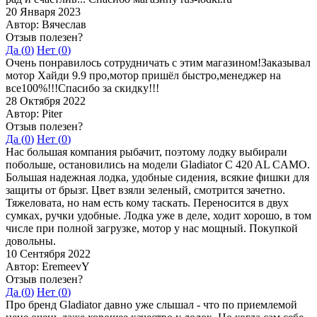
20 Января 2023
Автор: Вячеслав
Отзыв полезен?
Да (
0
)
Нет (
0
)
Очень понравилось сотрудничать с этим магазином!Заказывал
мотор Хайди 9.9 про,мотор пришёл быстро,менеджер на
все100%!!!Спасибо за скидку!!!
28 Октября 2022
Автор: Piter
Отзыв полезен?
Да (
0
)
Нет (
0
)
Нас большая компания рыбачит, поэтому лодку выбирали
побольше, остановились на модели Gladiator C 420 AL CAMO.
Большая надежная лодка, удобные сидения, всякие фишки для
защиты от брызг. Цвет взяли зеленый, смотрится зачетно.
Тяжеловата, но нам есть кому таскать. Переносится в двух
сумках, ручки удобные. Лодка уже в деле, ходит хорошо, в том
числе при полной загрузке, мотор у нас мощный. Покупкой
довольны.
10 Сентября 2022
Автор: EremeevY
Отзыв полезен?
Да (
0
)
Нет (
0
)
Про бренд Gladiator давно уже слышал - что по приемлемой