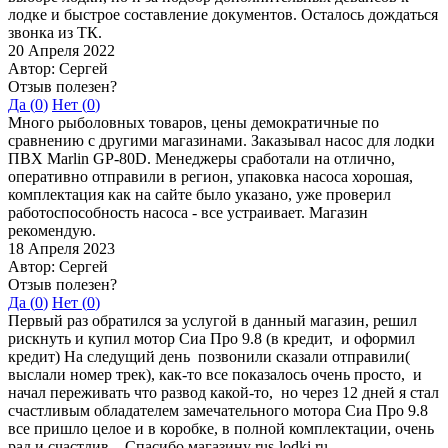
лодке и быстрое составление документов. Осталось дождаться
звонка из ТК.
20 Апреля 2022
Автор: Сергей
Отзыв полезен?
Да (
0
)
Нет (
0
)
Много рыболовных товаров, цены демократичные по
сравнению с другими магазинами. Заказывал насос для лодки
ПВХ Marlin GP-80D. Менеджеры сработали на отлично,
оперативно отправили в регион, упаковка насоса хорошая,
комплектация как на сайте было указано, уже проверил
работоспособность насоса - все устраивает. Магазин
рекомендую.
18 Апреля 2023
Автор: Сергей
Отзыв полезен?
Да (
0
)
Нет (
0
)
Первый раз обратился за услугой в данный магазин, решил
рискнуть и купил мотор Сиа Про 9.8 (в кредит, и оформил
кредит) На следущий день позвонили сказали отправили(
выслали номер трек), как-то все показалось очень просто, и
начал переживать что развод какой-то, но через 12 дней я стал
счастливым обладателем замечательного мотора Сиа Про 9.8
все пришло целое и в коробке, в полной комплектации, очень
рад и счастлив... Спасибо магазину rus-lodki.ru