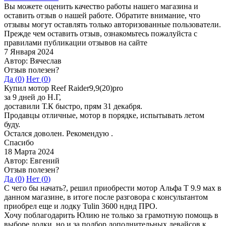
Вы можете оценить качество работы нашего магазина и
оставить отзыв о нашей работе. Обратите внимание, что
отзывы могут оставлять только авторизованные пользователи.
Прежде чем оставить отзыв, ознакомьтесь пожалуйста с
правилами публикации отзывов на сайте
7 Января 2024
Автор: Вячеслав
Отзыв полезен?
Да (
0
)
Нет (
0
)
Купил мотор Reef Raider9,9(20)pro
за 9 дней до Н.Г,
доставили Т.К быстро, прям 31 декабря.
Продавцы отличные, мотор в порядке, испытывать летом
буду.
Остался доволен. Рекомендую .
Спасибо
18 Марта 2024
Автор: Евгений
Отзыв полезен?
Да (
0
)
Нет (
0
)
С чего бы начать?, решил приобрести мотор Альфа Т 9.9 мах в
данном магазине, в итоге после разговора с консультантом
приобрел еще и лодку Tulin 3600 нднд ПРО.
Хочу поблагодарить Юлию не только за грамотную помощь в
выборе лодки, но и за подбор дополнительных девайсов к