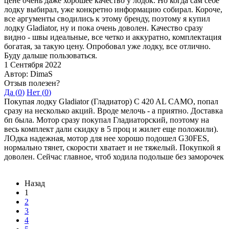
цене очень даже хорошее качество у лодок. Но когда сам себе
лодку выбирал, уже конкретно информацию собирал. Короче,
все аргументы сводились к этому бренду, поэтому я купил
лодку Gladiator, ну и пока очень доволен. Качество сразу
видно - швы идеальные, все четко и аккуратно, комплектация
богатая, за такую цену. Опробовал уже лодку, все отлично.
Буду дальше пользоваться.
1 Сентября 2022
Автор: DimaS
Отзыв полезен?
Да (
0
)
Нет (
0
)
Покупая лодку Gladiator (Гладиатор) C 420 AL CAMO, попал
сразу на несколько акций. Вроде мелочь - а приятно. Доставка
бп была. Мотор сразу покупал Гладиаторский, поэтому на
весь комплект дали скидку в 5 проц и жилет еще положили).
ЛОдка надежная, мотор для нее хорошо подошел G30FES,
нормально тянет, скорости хватает и не тяжелый. Покупкой я
доволен. Сейчас главное, чтоб ходила подольше без заморочек
Назад
1
2
3
4