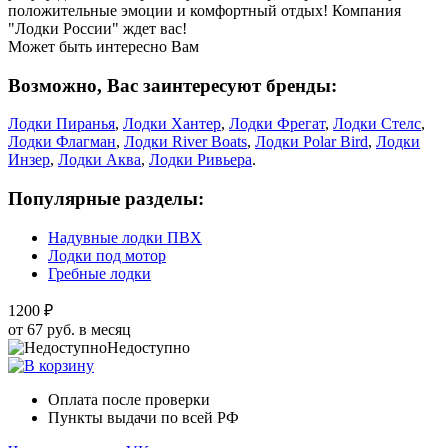
положительные эмоции и комфортный отдых! Компания
"Лодки России" ждет вас!
Может быть интересно Вам
Возможно, Вас заинтересуют бренды:
Лодки Пиранья
,
Лодки Хантер
,
Лодки Фрегат
,
Лодки Стелс
,
Лодки Флагман
,
Лодки River Boats
,
Лодки Polar Bird
,
Лодки
Инзер
,
Лодки Аква
,
Лодки Ривьера
.
Популярные разделы:
Надувные лодки ПВХ
Лодки под мотор
Гребные лодки
1200 ₽
от 67 руб. в месяц
Недоступно
Оплата после проверки
Пункты выдачи по всей РФ