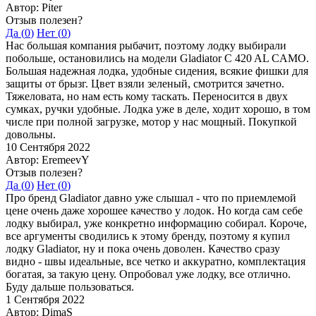
Автор: Piter
Отзыв полезен?
Да (
0
)
Нет (
0
)
Нас большая компания рыбачит, поэтому лодку выбирали
побольше, остановились на модели Gladiator C 420 AL CAMO.
Большая надежная лодка, удобные сидения, всякие фишки для
защиты от брызг. Цвет взяли зеленый, смотрится зачетно.
Тяжеловата, но нам есть кому таскать. Переносится в двух
сумках, ручки удобные. Лодка уже в деле, ходит хорошо, в том
числе при полной загрузке, мотор у нас мощный. Покупкой
довольны.
10 Сентября 2022
Автор: EremeevY
Отзыв полезен?
Да (
0
)
Нет (
0
)
Про бренд Gladiator давно уже слышал - что по приемлемой
цене очень даже хорошее качество у лодок. Но когда сам себе
лодку выбирал, уже конкретно информацию собирал. Короче,
все аргументы сводились к этому бренду, поэтому я купил
лодку Gladiator, ну и пока очень доволен. Качество сразу
видно - швы идеальные, все четко и аккуратно, комплектация
богатая, за такую цену. Опробовал уже лодку, все отлично.
Буду дальше пользоваться.
1 Сентября 2022
Автор: DimaS