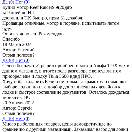
Да (
0
)
Нет (
0
)
Купил мотор Reef Raider9,9(20)pro
за 9 дней до Н.Г,
доставили Т.К быстро, прям 31 декабря.
Продавцы отличные, мотор в порядке, испытывать летом
буду.
Остался доволен. Рекомендую .
Спасибо
18 Марта 2024
Автор: Евгений
Отзыв полезен?
Да (
0
)
Нет (
0
)
С чего бы начать?, решил приобрести мотор Альфа Т 9.9 мах в
данном магазине, в итоге после разговора с консультантом
приобрел еще и лодку Tulin 3600 нднд ПРО.
Хочу поблагодарить Юлию не только за грамотную помощь в
выборе лодки, но и за подбор дополнительных девайсов к
лодке и быстрое составление документов. Осталось дождаться
звонка из ТК.
20 Апреля 2022
Автор: Сергей
Отзыв полезен?
Да (
0
)
Нет (
0
)
Много рыболовных товаров, цены демократичные по
сравнению с другими магазинами. Заказывал насос для лодки