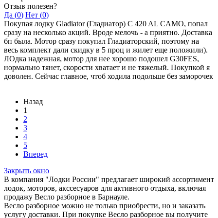
Отзыв полезен?
Да (
0
)
Нет (
0
)
Покупая лодку Gladiator (Гладиатор) C 420 AL CAMO, попал
сразу на несколько акций. Вроде мелочь - а приятно. Доставка
бп была. Мотор сразу покупал Гладиаторский, поэтому на
весь комплект дали скидку в 5 проц и жилет еще положили).
ЛОдка надежная, мотор для нее хорошо подошел G30FES,
нормально тянет, скорости хватает и не тяжелый. Покупкой я
доволен. Сейчас главное, чтоб ходила подольше без заморочек
Назад
1
2
3
4
5
Вперед
Закрыть окно
В компания "Лодки России" предлагает широкий ассортимент
лодок, моторов, акссесуаров для активного отдыха, включая
продажу Весло разборное в Барнауле.
Весло разборное можно не только приобрести, но и заказать
услугу доставки. При покупке Весло разборное вы получите