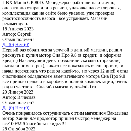
ПВХ Marlin GP-80D. Менеджеры сработали на отлично,
оперативно отправили в регион, упаковка насоса хорошая,
комплектация как на сайте было указано, уже проверил
работоспособность насоса - все устраивает. Магазин
рекомендую.
18 Апреля 2023
Автор: Сергей
Отзыв полезен?
Да (
0
)
Нет (
0
)
Первый раз обратился за услугой в данный магазин, решил
рискнуть и купил мотор Сиа Про 9.8 (в кредит, и оформил
кредит) На следущий день позвонили сказали отправили(
выслали номер трек), как-то все показалось очень просто, и
начал переживать что развод какой-то, но через 12 дней я стал
счастливым обладателем замечательного мотора Сиа Про 9.8
все пришло целое и в коробке, в полной комплектации, очень
рад и счастлив... Спасибо магазину rus-lodki.ru
20 Января 2023
Автор: Вячеслав
Отзыв полезен?
Да (
0
)
Нет (
0
)
Очень понравилось сотрудничать с этим магазином!Заказывал
мотор Хайди 9.9 про,мотор пришёл быстро,менеджер на
все100%!!!Спасибо за скидку!!!
28 Октября 2022