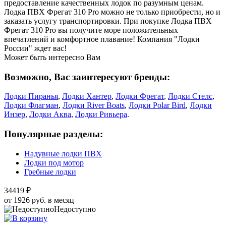
предоставление качественных лодок по разумным ценам.
Лодка ПВХ Фрегат 310 Pro можно не только приобрести, но и
заказать услугу транспортировки. При покупке Лодка ПВХ
Фрегат 310 Pro вы получите море положительных
впечатлений и комфортное плавание! Компания "Лодки
России" ждет вас!
Может быть интересно Вам
Возможно, Вас заинтересуют бренды:
Лодки Пиранья
,
Лодки Хантер
,
Лодки Фрегат
,
Лодки Стелс
,
Лодки Флагман
,
Лодки River Boats
,
Лодки Polar Bird
,
Лодки
Инзер
,
Лодки Аква
,
Лодки Ривьера
.
Популярные разделы:
Надувные лодки ПВХ
Лодки под мотор
Гребные лодки
34419 ₽
от 1926 руб. в месяц
Недоступно