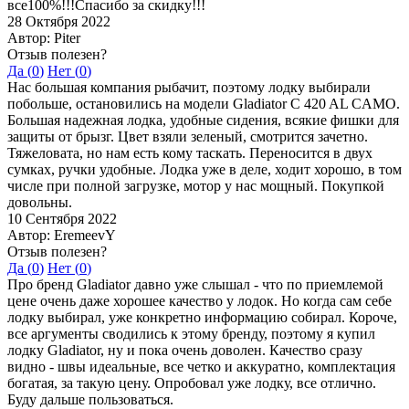
все100%!!!Спасибо за скидку!!!
28 Октября 2022
Автор: Piter
Отзыв полезен?
Да (
0
)
Нет (
0
)
Нас большая компания рыбачит, поэтому лодку выбирали
побольше, остановились на модели Gladiator C 420 AL CAMO.
Большая надежная лодка, удобные сидения, всякие фишки для
защиты от брызг. Цвет взяли зеленый, смотрится зачетно.
Тяжеловата, но нам есть кому таскать. Переносится в двух
сумках, ручки удобные. Лодка уже в деле, ходит хорошо, в том
числе при полной загрузке, мотор у нас мощный. Покупкой
довольны.
10 Сентября 2022
Автор: EremeevY
Отзыв полезен?
Да (
0
)
Нет (
0
)
Про бренд Gladiator давно уже слышал - что по приемлемой
цене очень даже хорошее качество у лодок. Но когда сам себе
лодку выбирал, уже конкретно информацию собирал. Короче,
все аргументы сводились к этому бренду, поэтому я купил
лодку Gladiator, ну и пока очень доволен. Качество сразу
видно - швы идеальные, все четко и аккуратно, комплектация
богатая, за такую цену. Опробовал уже лодку, все отлично.
Буду дальше пользоваться.