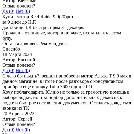
Автор: Вячеслав
Отзыв полезен?
Да (
0
)
Нет (
0
)
Купил мотор Reef Raider9,9(20)pro
за 9 дней до Н.Г,
доставили Т.К быстро, прям 31 декабря.
Продавцы отличные, мотор в порядке, испытывать летом
буду.
Остался доволен. Рекомендую .
Спасибо
18 Марта 2024
Автор: Евгений
Отзыв полезен?
Да (
0
)
Нет (
0
)
С чего бы начать?, решил приобрести мотор Альфа Т 9.9 мах в
данном магазине, в итоге после разговора с консультантом
приобрел еще и лодку Tulin 3600 нднд ПРО.
Хочу поблагодарить Юлию не только за грамотную помощь в
выборе лодки, но и за подбор дополнительных девайсов к
лодке и быстрое составление документов. Осталось дождаться
звонка из ТК.
20 Апреля 2022
Автор: Сергей
Отзыв полезен?
Да (
0
)
Нет (
0
)