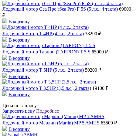
Лодочный мотор Сеа Про (Sea Pro) F 5S (5 л.с., 4 такта)
69000
₽
В корзину
Лодочный мотор T 4HP (4 л.с., 2 такта)
38200 ₽
В корзину
Лодочный мотор Тарпон (TARPON) T 5 S
65000 ₽
В корзину
Лодочный мотор T 5HP (5 л.с., 2 такта)
50200 ₽
В корзину
Лодочный мотор T 3,5HP (3,5 л.с., 2 такта)
19100 ₽
В корзину
Цена по запросу
Запросить цену
Подробнее
Лодочный мотор Марлин (Marlin) MP 5 AMHS
65500 ₽
В корзину