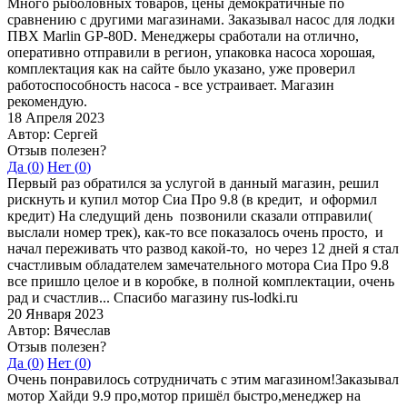
Много рыболовных товаров, цены демократичные по
сравнению с другими магазинами. Заказывал насос для лодки
ПВХ Marlin GP-80D. Менеджеры сработали на отлично,
оперативно отправили в регион, упаковка насоса хорошая,
комплектация как на сайте было указано, уже проверил
работоспособность насоса - все устраивает. Магазин
рекомендую.
18 Апреля 2023
Автор: Сергей
Отзыв полезен?
Да (
0
)
Нет (
0
)
Первый раз обратился за услугой в данный магазин, решил
рискнуть и купил мотор Сиа Про 9.8 (в кредит, и оформил
кредит) На следущий день позвонили сказали отправили(
выслали номер трек), как-то все показалось очень просто, и
начал переживать что развод какой-то, но через 12 дней я стал
счастливым обладателем замечательного мотора Сиа Про 9.8
все пришло целое и в коробке, в полной комплектации, очень
рад и счастлив... Спасибо магазину rus-lodki.ru
20 Января 2023
Автор: Вячеслав
Отзыв полезен?
Да (
0
)
Нет (
0
)
Очень понравилось сотрудничать с этим магазином!Заказывал
мотор Хайди 9.9 про,мотор пришёл быстро,менеджер на