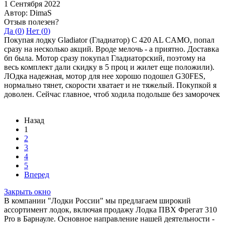
1 Сентября 2022
Автор: DimaS
Отзыв полезен?
Да (
0
)
Нет (
0
)
Покупая лодку Gladiator (Гладиатор) C 420 AL CAMO, попал
сразу на несколько акций. Вроде мелочь - а приятно. Доставка
бп была. Мотор сразу покупал Гладиаторский, поэтому на
весь комплект дали скидку в 5 проц и жилет еще положили).
ЛОдка надежная, мотор для нее хорошо подошел G30FES,
нормально тянет, скорости хватает и не тяжелый. Покупкой я
доволен. Сейчас главное, чтоб ходила подольше без заморочек
Назад
1
2
3
4
5
Вперед
Закрыть окно
В компании "Лодки России" мы предлагаем широкий
ассортимент лодок, включая продажу Лодка ПВХ Фрегат 310
Pro в Барнауле. Основное направление нашей деятельности -