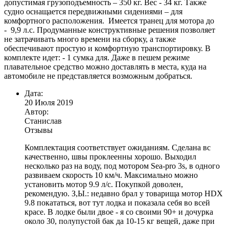
допустимая грузоподъемность – 350 кг. Вес - 34 кг. Также
судно оснащается передвижными сидениями – для
комфортного расположения. Имеется транец для мотора до
- 9,9 л.с. Продуманные конструктивные решения позволяет
не затрачивать много времени на сборку, а также
обеспечивают простую и комфортную транспортировку. В
комплекте идет: - 1 сумка для. Даже в пешем режиме
плавательное средство можно доставлять в места, куда на
автомобиле не представляется возможным добраться.
Дата:
20 Июля 2019
Автор:
Станислав
Отзывы
Комплектация соответствует ожиданиям. Сделана вс
качественно, швы проклеенны хорошо. Выходил
несколько раз на воду, под мотором Sea-pro 3s, в одного
развиваем скорость 10 км/ч. Максимально можно
установить мотор 9.9 л/с. Покупкой доволен,
рекомендую. З,Ы.: недавно брал у товарища мотор HDX
9.8 покататься, вот тут лодка и показала себя во всей
красе. В лодке были двое - я со своими 90+ и дочурка
около 30, полупустой бак да 10-15 кг вещей, даже при