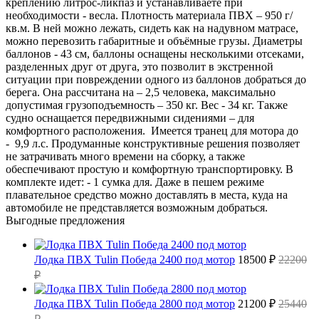
креплению литрос-ликпаз и устанавливаете при
необходимости - весла. Плотность материала ПВХ – 950 г/
кв.м. В ней можно лежать, сидеть как на надувном матрасе,
можно перевозить габаритные и объёмные грузы. Диаметры
баллонов - 43 см, баллоны оснащены несколькими отсеками,
разделенных друг от друга, это позволит в экстренной
ситуации при повреждении одного из баллонов добраться до
берега. Она рассчитана на – 2,5 человека, максимально
допустимая грузоподъемность – 350 кг. Вес - 34 кг. Также
судно оснащается передвижными сидениями – для
комфортного расположения. Имеется транец для мотора до
- 9,9 л.с. Продуманные конструктивные решения позволяет
не затрачивать много времени на сборку, а также
обеспечивают простую и комфортную транспортировку. В
комплекте идет: - 1 сумка для. Даже в пешем режиме
плавательное средство можно доставлять в места, куда на
автомобиле не представляется возможным добраться.
Выгодные предложения
Лодка ПВХ Tulin Победа 2400 под мотор
18500 ₽
22200
₽
Лодка ПВХ Tulin Победа 2800 под мотор
21200 ₽
25440