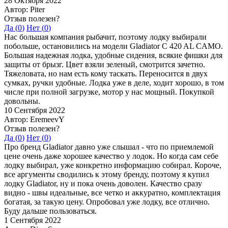
28 Октября 2022
Автор: Piter
Отзыв полезен?
Да (
0
)
Нет (
0
)
Нас большая компания рыбачит, поэтому лодку выбирали
побольше, остановились на модели Gladiator C 420 AL CAMO.
Большая надежная лодка, удобные сидения, всякие фишки для
защиты от брызг. Цвет взяли зеленый, смотрится зачетно.
Тяжеловата, но нам есть кому таскать. Переносится в двух
сумках, ручки удобные. Лодка уже в деле, ходит хорошо, в том
числе при полной загрузке, мотор у нас мощный. Покупкой
довольны.
10 Сентября 2022
Автор: EremeevY
Отзыв полезен?
Да (
0
)
Нет (
0
)
Про бренд Gladiator давно уже слышал - что по приемлемой
цене очень даже хорошее качество у лодок. Но когда сам себе
лодку выбирал, уже конкретно информацию собирал. Короче,
все аргументы сводились к этому бренду, поэтому я купил
лодку Gladiator, ну и пока очень доволен. Качество сразу
видно - швы идеальные, все четко и аккуратно, комплектация
богатая, за такую цену. Опробовал уже лодку, все отлично.
Буду дальше пользоваться.
1 Сентября 2022