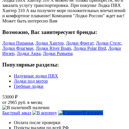
Лодка ПВХ Хантер 310 А можно не только приобрести, но и
заказать услугу транспортировки. При покупке Лодка ПВХ
Хантер 310 А вы получите море положительных впечатлений
и комфортное плавание! Компания "Лодки России" ждет вас!
Может быть интересно Вам
Возможно, Вас заинтересуют бренды:
Лодки Пиранья
,
Лодки Хантер
,
Лодки Фрегат
,
Лодки Стелс
,
Лодки Флагман
,
Лодки River Boats
,
Лодки Polar Bird
,
Лодки
Инзер
,
Лодки Аква
,
Лодки Ривьера
.
Популярные разделы:
Надувные лодки ПВХ
Лодки под мотор
Гребные лодки
53000 ₽
от 2965 руб. в месяц
В наличии
Быстрый заказ
В корзину
Оплата после проверки
Пункты выдачи по всей РФ