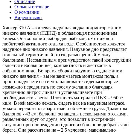
Описание
Отзывы о товаре
О компании
Видеоотзывы
Хантер 310 А – килевая надувная лодка под мотор с дном
низкого давления (НДНД) и обладающая полноценным
килем. Она хороший выбор для рыбаков, охотников и
любителей активного отдыха воде. Особенностью является
надувное дно низкого давления. Надувное дно представляет
отдельный герметичный отсек, размещенный между
баллонами. Несомненным преимуществом такой конструкции
является небольшой вес, компактность и жесткость в
собранном виде. Во время сборки надувного судна с дном
низкого давления – вы не занимаетесь монтажом пола, а
просто надуваете его и устанавливаете сиденья которые
возможно передвигать по своему желанию благодаря
креплению литрос-ликпаз и устанавливаете при
необходимости - весла. Плотность материала ПВХ – 950 г/
кв.м. В ней можно лежать, сидеть как на надувном матрасе,
можно перевозить габаритные и объёмные грузы. Диаметры
баллонов - 43 см, баллоны оснащены несколькими отсеками,
разделенных друг от друга, это позволит в экстренной
ситуации при повреждении одного из баллонов добраться до
берега. Она рассчитана на – 2,5 человека, максимально