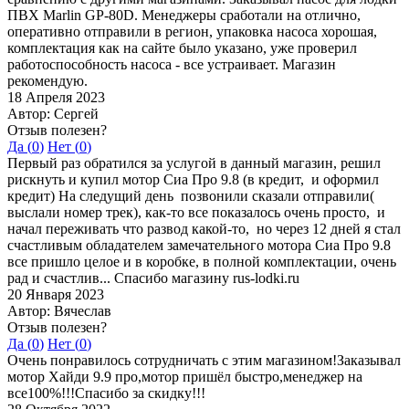
ПВХ Marlin GP-80D. Менеджеры сработали на отлично,
оперативно отправили в регион, упаковка насоса хорошая,
комплектация как на сайте было указано, уже проверил
работоспособность насоса - все устраивает. Магазин
рекомендую.
18 Апреля 2023
Автор: Сергей
Отзыв полезен?
Да (
0
)
Нет (
0
)
Первый раз обратился за услугой в данный магазин, решил
рискнуть и купил мотор Сиа Про 9.8 (в кредит, и оформил
кредит) На следущий день позвонили сказали отправили(
выслали номер трек), как-то все показалось очень просто, и
начал переживать что развод какой-то, но через 12 дней я стал
счастливым обладателем замечательного мотора Сиа Про 9.8
все пришло целое и в коробке, в полной комплектации, очень
рад и счастлив... Спасибо магазину rus-lodki.ru
20 Января 2023
Автор: Вячеслав
Отзыв полезен?
Да (
0
)
Нет (
0
)
Очень понравилось сотрудничать с этим магазином!Заказывал
мотор Хайди 9.9 про,мотор пришёл быстро,менеджер на
все100%!!!Спасибо за скидку!!!