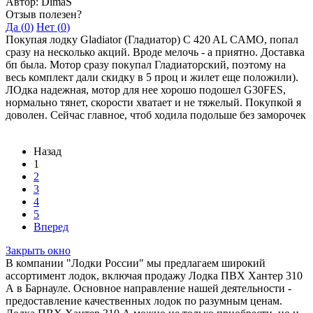
Автор: DimaS
Отзыв полезен?
Да (
0
)
Нет (
0
)
Покупая лодку Gladiator (Гладиатор) C 420 AL CAMO, попал
сразу на несколько акций. Вроде мелочь - а приятно. Доставка
бп была. Мотор сразу покупал Гладиаторский, поэтому на
весь комплект дали скидку в 5 проц и жилет еще положили).
ЛОдка надежная, мотор для нее хорошо подошел G30FES,
нормально тянет, скорости хватает и не тяжелый. Покупкой я
доволен. Сейчас главное, чтоб ходила подольше без заморочек
Назад
1
2
3
4
5
Вперед
Закрыть окно
В компании "Лодки России" мы предлагаем широкий
ассортимент лодок, включая продажу Лодка ПВХ Хантер 310
А в Барнауле. Основное направление нашей деятельности -
предоставление качественных лодок по разумным ценам.