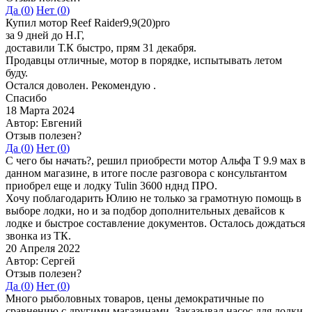
Да (
0
)
Нет (
0
)
Купил мотор Reef Raider9,9(20)pro
за 9 дней до Н.Г,
доставили Т.К быстро, прям 31 декабря.
Продавцы отличные, мотор в порядке, испытывать летом
буду.
Остался доволен. Рекомендую .
Спасибо
18 Марта 2024
Автор: Евгений
Отзыв полезен?
Да (
0
)
Нет (
0
)
С чего бы начать?, решил приобрести мотор Альфа Т 9.9 мах в
данном магазине, в итоге после разговора с консультантом
приобрел еще и лодку Tulin 3600 нднд ПРО.
Хочу поблагодарить Юлию не только за грамотную помощь в
выборе лодки, но и за подбор дополнительных девайсов к
лодке и быстрое составление документов. Осталось дождаться
звонка из ТК.
20 Апреля 2022
Автор: Сергей
Отзыв полезен?
Да (
0
)
Нет (
0
)
Много рыболовных товаров, цены демократичные по
сравнению с другими магазинами. Заказывал насос для лодки