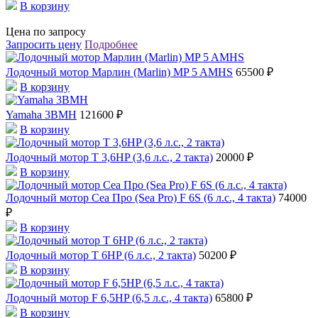
В корзину
Цена по запросу
Запросить цену
Подробнее
Лодочный мотор Марлин (Marlin) MP 5 AMHS
65500 ₽
В корзину
Yamaha 3BMH
121600 ₽
В корзину
Лодочный мотор T 3,6HP (3,6 л.с., 2 такта)
20000 ₽
В корзину
Лодочный мотор Сеа Про (Sea Pro) F 6S (6 л.с., 4 такта)
74000
₽
В корзину
Лодочный мотор T 6HP (6 л.с., 2 такта)
50200 ₽
В корзину
Лодочный мотор F 6,5HP (6,5 л.с., 4 такта)
65800 ₽
В корзину