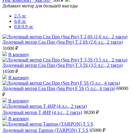
Рем. комплект "Мастер"
300 ₽
Добавьте мотор для большей выгоды
2-5 лс
6-8 лс
9.8-9.9 лс
Лодочный мотор Сеа Про (Sea Pro) Т 2,6S (2,6 л.с., 2 такта)
31000 ₽
В корзину
Лодочный мотор Сеа Про (Sea Pro) Т 3,5S (3,5 л.с., 2 такта)
16500 ₽
В корзину
Лодочный мотор Сеа Про (Sea Pro) F 5S (5 л.с., 4 такта)
69000
₽
В корзину
Лодочный мотор T 4HP (4 л.с., 2 такта)
38200 ₽
В корзину
Лодочный мотор Тарпон (TARPON) T 5 S
65000 ₽