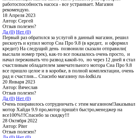
работоспособность насоса - все устраивает. Магазин
рекомендую.
18 Апреля 2023
Автор: Сергей
Отзыв полезен?
Да (
0
)
Нет (
0
)
Первый раз обратился за услугой в данный магазин, решил
рискнуть и купил мотор Сиа Про 9.8 (в кредит, и оформил
кредит) На следущий день позвонили сказали отправили(
выслали номер трек), как-то все показалось очень просто, и
начал переживать что развод какой-то, но через 12 дней я стал
счастливым обладателем замечательного мотора Сиа Про 9.8
все пришло целое и в коробке, в полной комплектации, очень
рад и счастлив... Спасибо магазину rus-lodki.ru
20 Января 2023
Автор: Вячеслав
Отзыв полезен?
Да (
0
)
Нет (
0
)
Очень понравилось сотрудничать с этим магазином!Заказывал
мотор Хайди 9.9 про,мотор пришёл быстро,менеджер на
все100%!!!Спасибо за скидку!!!
28 Октября 2022
Автор: Piter
Отзыв полезен?
Да (
0
)
Нет (
0
)