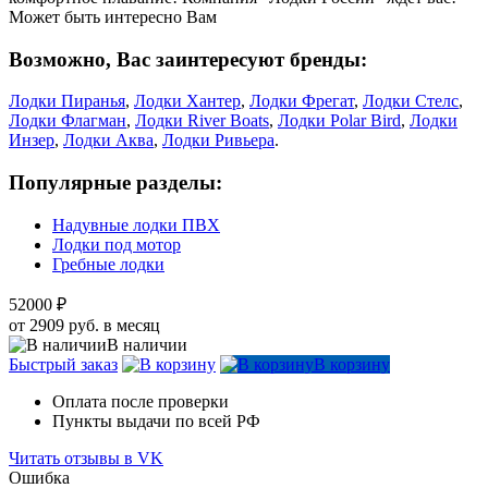
Может быть интересно Вам
Возможно, Вас заинтересуют бренды:
Лодки Пиранья
,
Лодки Хантер
,
Лодки Фрегат
,
Лодки Стелс
,
Лодки Флагман
,
Лодки River Boats
,
Лодки Polar Bird
,
Лодки
Инзер
,
Лодки Аква
,
Лодки Ривьера
.
Популярные разделы:
Надувные лодки ПВХ
Лодки под мотор
Гребные лодки
52000 ₽
от 2909 руб. в месяц
В наличии
Быстрый заказ
В корзину
Оплата после проверки
Пункты выдачи по всей РФ
Читать отзывы в VK
Ошибка