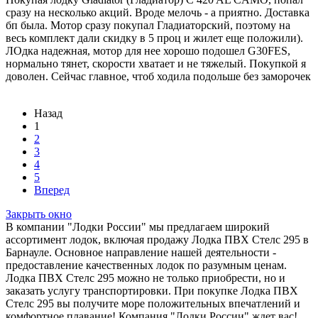
сразу на несколько акций. Вроде мелочь - а приятно. Доставка
бп была. Мотор сразу покупал Гладиаторский, поэтому на
весь комплект дали скидку в 5 проц и жилет еще положили).
ЛОдка надежная, мотор для нее хорошо подошел G30FES,
нормально тянет, скорости хватает и не тяжелый. Покупкой я
доволен. Сейчас главное, чтоб ходила подольше без заморочек
Назад
1
2
3
4
5
Вперед
Закрыть окно
В компании "Лодки России" мы предлагаем широкий
ассортимент лодок, включая продажу Лодка ПВХ Стелс 295 в
Барнауле. Основное направление нашей деятельности -
предоставление качественных лодок по разумным ценам.
Лодка ПВХ Стелс 295 можно не только приобрести, но и
заказать услугу транспортировки. При покупке Лодка ПВХ
Стелс 295 вы получите море положительных впечатлений и
комфортное плавание! Компания "Лодки России" ждет вас!