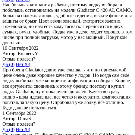
Нас большая компания рыбачит, поэтому лодку выбирали
побольше, остановились на модели Gladiator C 420 AL CAMO.
Большая надежная лодка, удобные сидения, всякие фишки для
защиты от брызг. Цвет взяли зеленый, смотрится зачетно.
Тяжеловата, но нам есть кому таскать. Переносится в двух
сумках, ручки удобные. Лодка уже в деле, ходит хорошо, в том
числе при полной загрузке, мотор у нас мощный. Покупкой
довольны.
10 Сентября 2022
Автор: EremeevY
Отзыв полезен?
Да (
0
)
Нет (
0
)
Про бренд Gladiator давно уже слышал - что по приемлемой
цене очень даже хорошее качество у лодок. Но когда сам себе
лодку выбирал, уже конкретно информацию собирал. Короче,
все аргументы сводились к этому бренду, поэтому я купил
лодку Gladiator, ну и пока очень доволен. Качество сразу
видно - швы идеальные, все четко и аккуратно, комплектация
богатая, за такую цену. Опробовал уже лодку, все отлично.
Буду дальше пользоваться.
1 Сентября 2022
Автор: DimaS
Отзыв полезен?
Да (
0
)
Нет (
0
)
Покупая лодку Gladiator (Гладиатор) C 420 AL CAMO, попал