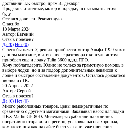
доставили Т.К быстро, прям 31 декабря.
Продавцы отличные, мотор в порядке, испытывать летом
буду.
Остался доволен. Рекомендую .
Спасибо
18 Марта 2024
Автор: Евгений
Отзыв полезен?
Да (
0
)
Нет (
0
)
С чего бы начать?, решил приобрести мотор Альфа Т 9.9 мах в
данном магазине, в итоге после разговора с консультантом
приобрел еще и лодку Tulin 3600 нднд ПРО.
Хочу поблагодарить Юлию не только за грамотную помощь в
выборе лодки, но и за подбор дополнительных девайсов к
лодке и быстрое составление документов. Осталось дождаться
звонка из ТК.
20 Апреля 2022
Автор: Сергей
Отзыв полезен?
Да (
0
)
Нет (
0
)
Много рыболовных товаров, цены демократичные по
сравнению с другими магазинами. Заказывал насос для лодки
ПВХ Marlin GP-80D. Менеджеры сработали на отлично,
оперативно отправили в регион, упаковка насоса хорошая,
комплектация как на сайте было указано, уже проверил