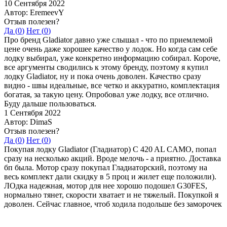
10 Сентября 2022
Автор: EremeevY
Отзыв полезен?
Да (
0
)
Нет (
0
)
Про бренд Gladiator давно уже слышал - что по приемлемой
цене очень даже хорошее качество у лодок. Но когда сам себе
лодку выбирал, уже конкретно информацию собирал. Короче,
все аргументы сводились к этому бренду, поэтому я купил
лодку Gladiator, ну и пока очень доволен. Качество сразу
видно - швы идеальные, все четко и аккуратно, комплектация
богатая, за такую цену. Опробовал уже лодку, все отлично.
Буду дальше пользоваться.
1 Сентября 2022
Автор: DimaS
Отзыв полезен?
Да (
0
)
Нет (
0
)
Покупая лодку Gladiator (Гладиатор) C 420 AL CAMO, попал
сразу на несколько акций. Вроде мелочь - а приятно. Доставка
бп была. Мотор сразу покупал Гладиаторский, поэтому на
весь комплект дали скидку в 5 проц и жилет еще положили).
ЛОдка надежная, мотор для нее хорошо подошел G30FES,
нормально тянет, скорости хватает и не тяжелый. Покупкой я
доволен. Сейчас главное, чтоб ходила подольше без заморочек