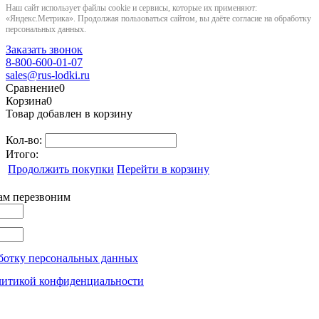
Наш сайт использует файлы cookie и сервисы, которые их применяют:
«Яндекс.Метрика». Продолжая пользоваться сайтом, вы даёте согласие на обработку
персональных данных.
Заказать звонок
8-800-600-01-07
sales@rus-lodki.ru
Сравнение
0
Корзина
0
Товар добавлен в корзину
Кол-во:
Итого:
Продолжить покупки
Перейти в корзину
вам перезвоним
ботку персональных данных
литикой конфиденциальности