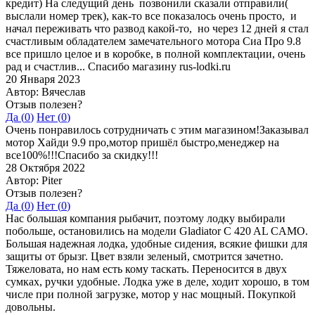
кредит) На следущий день позвонили сказали отправили(
выслали номер трек), как-то все показалось очень просто, и
начал переживать что развод какой-то, но через 12 дней я стал
счастливым обладателем замечательного мотора Сиа Про 9.8
все пришло целое и в коробке, в полной комплектации, очень
рад и счастлив... Спасибо магазину rus-lodki.ru
20 Января 2023
Автор: Вячеслав
Отзыв полезен?
Да (
0
)
Нет (
0
)
Очень понравилось сотрудничать с этим магазином!Заказывал
мотор Хайди 9.9 про,мотор пришёл быстро,менеджер на
все100%!!!Спасибо за скидку!!!
28 Октября 2022
Автор: Piter
Отзыв полезен?
Да (
0
)
Нет (
0
)
Нас большая компания рыбачит, поэтому лодку выбирали
побольше, остановились на модели Gladiator C 420 AL CAMO.
Большая надежная лодка, удобные сидения, всякие фишки для
защиты от брызг. Цвет взяли зеленый, смотрится зачетно.
Тяжеловата, но нам есть кому таскать. Переносится в двух
сумках, ручки удобные. Лодка уже в деле, ходит хорошо, в том
числе при полной загрузке, мотор у нас мощный. Покупкой
довольны.