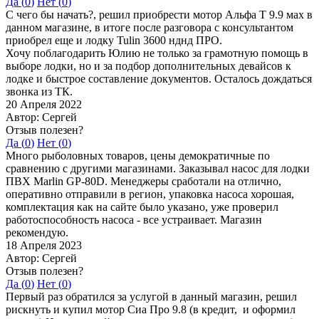
Да (
0
)
Нет (
0
)
С чего бы начать?, решил приобрести мотор Альфа Т 9.9 мах в
данном магазине, в итоге после разговора с консультантом
приобрел еще и лодку Tulin 3600 нднд ПРО.
Хочу поблагодарить Юлию не только за грамотную помощь в
выборе лодки, но и за подбор дополнительных девайсов к
лодке и быстрое составление документов. Осталось дождаться
звонка из ТК.
20 Апреля 2022
Автор: Сергей
Отзыв полезен?
Да (
0
)
Нет (
0
)
Много рыболовных товаров, цены демократичные по
сравнению с другими магазинами. Заказывал насос для лодки
ПВХ Marlin GP-80D. Менеджеры сработали на отлично,
оперативно отправили в регион, упаковка насоса хорошая,
комплектация как на сайте было указано, уже проверил
работоспособность насоса - все устраивает. Магазин
рекомендую.
18 Апреля 2023
Автор: Сергей
Отзыв полезен?
Да (
0
)
Нет (
0
)
Первый раз обратился за услугой в данный магазин, решил
рискнуть и купил мотор Сиа Про 9.8 (в кредит, и оформил