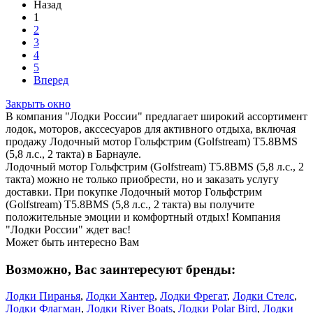
Назад
1
2
3
4
5
Вперед
Закрыть окно
В компания "Лодки России" предлагает широкий ассортимент
лодок, моторов, акссесуаров для активного отдыха, включая
продажу Лодочный мотор Гольфстрим (Golfstream) Т5.8ВМS
(5,8 л.с., 2 такта) в Барнауле.
Лодочный мотор Гольфстрим (Golfstream) Т5.8ВМS (5,8 л.с., 2
такта) можно не только приобрести, но и заказать услугу
доставки. При покупке Лодочный мотор Гольфстрим
(Golfstream) Т5.8ВМS (5,8 л.с., 2 такта) вы получите
положительные эмоции и комфортный отдых! Компания
"Лодки России" ждет вас!
Может быть интересно Вам
Возможно, Вас заинтересуют бренды:
Лодки Пиранья
,
Лодки Хантер
,
Лодки Фрегат
,
Лодки Стелс
,
Лодки Флагман
,
Лодки River Boats
,
Лодки Polar Bird
,
Лодки