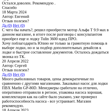
Остался доволен. Рекомендую .
Спасибо
18 Марта 2024
Автор: Евгений
Отзыв полезен?
Да (
0
)
Нет (
0
)
С чего бы начать?, решил приобрести мотор Альфа Т 9.9 мах в
данном магазине, в итоге после разговора с консультантом
приобрел еще и лодку Tulin 3600 нднд ПРО.
Хочу поблагодарить Юлию не только за грамотную помощь в
выборе лодки, но и за подбор дополнительных девайсов к
лодке и быстрое составление документов. Осталось дождаться
звонка из ТК.
20 Апреля 2022
Автор: Сергей
Отзыв полезен?
Да (
0
)
Нет (
0
)
Много рыболовных товаров, цены демократичные по
сравнению с другими магазинами. Заказывал насос для лодки
ПВХ Marlin GP-80D. Менеджеры сработали на отлично,
оперативно отправили в регион, упаковка насоса хорошая,
комплектация как на сайте было указано, уже проверил
работоспособность насоса - все устраивает. Магазин
рекомендую.
18 Апреля 2023