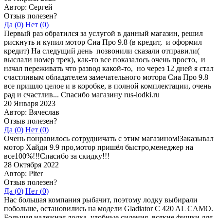
Автор: Сергей
Отзыв полезен?
Да (
0
)
Нет (
0
)
Первый раз обратился за услугой в данный магазин, решил
рискнуть и купил мотор Сиа Про 9.8 (в кредит, и оформил
кредит) На следущий день позвонили сказали отправили(
выслали номер трек), как-то все показалось очень просто, и
начал переживать что развод какой-то, но через 12 дней я стал
счастливым обладателем замечательного мотора Сиа Про 9.8
все пришло целое и в коробке, в полной комплектации, очень
рад и счастлив... Спасибо магазину rus-lodki.ru
20 Января 2023
Автор: Вячеслав
Отзыв полезен?
Да (
0
)
Нет (
0
)
Очень понравилось сотрудничать с этим магазином!Заказывал
мотор Хайди 9.9 про,мотор пришёл быстро,менеджер на
все100%!!!Спасибо за скидку!!!
28 Октября 2022
Автор: Piter
Отзыв полезен?
Да (
0
)
Нет (
0
)
Нас большая компания рыбачит, поэтому лодку выбирали
побольше, остановились на модели Gladiator C 420 AL CAMO.
Большая надежная лодка, удобные сидения, всякие фишки для