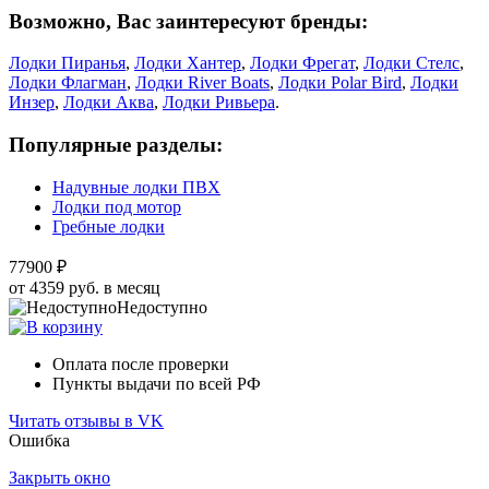
Возможно, Вас заинтересуют бренды:
Лодки Пиранья
,
Лодки Хантер
,
Лодки Фрегат
,
Лодки Стелс
,
Лодки Флагман
,
Лодки River Boats
,
Лодки Polar Bird
,
Лодки
Инзер
,
Лодки Аква
,
Лодки Ривьера
.
Популярные разделы:
Надувные лодки ПВХ
Лодки под мотор
Гребные лодки
77900 ₽
от 4359 руб. в месяц
Недоступно
Оплата после проверки
Пункты выдачи по всей РФ
Читать отзывы в VK
Ошибка
Закрыть окно