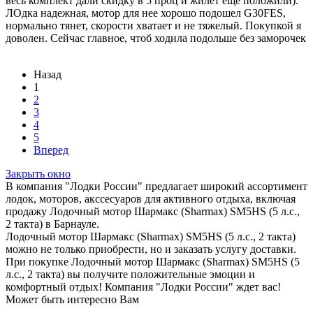
весь комплект дали скидку в 5 проц и жилет еще положили).
ЛОдка надежная, мотор для нее хорошо подошел G30FES,
нормально тянет, скорости хватает и не тяжелый. Покупкой я
доволен. Сейчас главное, чтоб ходила подольше без заморочек
Назад
1
2
3
4
5
Вперед
Закрыть окно
В компания "Лодки России" предлагает широкий ассортимент
лодок, моторов, акссесуаров для активного отдыха, включая
продажу Лодочный мотор Шармакс (Sharmax) SM5HS (5 л.с.,
2 такта) в Барнауле.
Лодочный мотор Шармакс (Sharmax) SM5HS (5 л.с., 2 такта)
можно не только приобрести, но и заказать услугу доставки.
При покупке Лодочный мотор Шармакс (Sharmax) SM5HS (5
л.с., 2 такта) вы получите положительные эмоции и
комфортный отдых! Компания "Лодки России" ждет вас!
Может быть интересно Вам