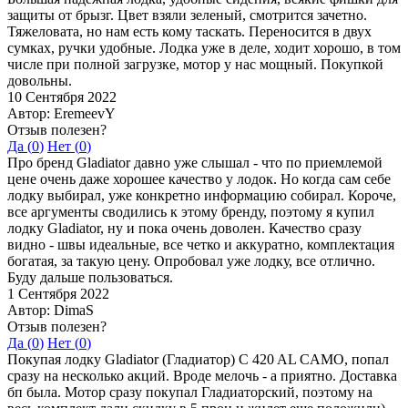
защиты от брызг. Цвет взяли зеленый, смотрится зачетно.
Тяжеловата, но нам есть кому таскать. Переносится в двух
сумках, ручки удобные. Лодка уже в деле, ходит хорошо, в том
числе при полной загрузке, мотор у нас мощный. Покупкой
довольны.
10 Сентября 2022
Автор: EremeevY
Отзыв полезен?
Да (
0
)
Нет (
0
)
Про бренд Gladiator давно уже слышал - что по приемлемой
цене очень даже хорошее качество у лодок. Но когда сам себе
лодку выбирал, уже конкретно информацию собирал. Короче,
все аргументы сводились к этому бренду, поэтому я купил
лодку Gladiator, ну и пока очень доволен. Качество сразу
видно - швы идеальные, все четко и аккуратно, комплектация
богатая, за такую цену. Опробовал уже лодку, все отлично.
Буду дальше пользоваться.
1 Сентября 2022
Автор: DimaS
Отзыв полезен?
Да (
0
)
Нет (
0
)
Покупая лодку Gladiator (Гладиатор) C 420 AL CAMO, попал
сразу на несколько акций. Вроде мелочь - а приятно. Доставка
бп была. Мотор сразу покупал Гладиаторский, поэтому на