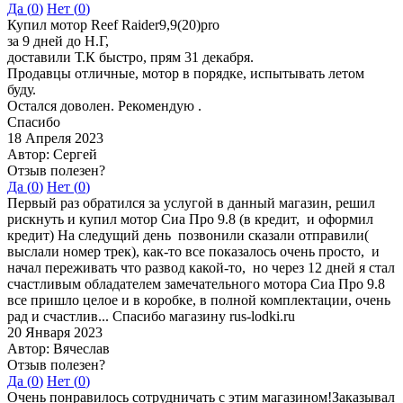
Да (
0
)
Нет (
0
)
Купил мотор Reef Raider9,9(20)pro
за 9 дней до Н.Г,
доставили Т.К быстро, прям 31 декабря.
Продавцы отличные, мотор в порядке, испытывать летом
буду.
Остался доволен. Рекомендую .
Спасибо
18 Апреля 2023
Автор: Сергей
Отзыв полезен?
Да (
0
)
Нет (
0
)
Первый раз обратился за услугой в данный магазин, решил
рискнуть и купил мотор Сиа Про 9.8 (в кредит, и оформил
кредит) На следущий день позвонили сказали отправили(
выслали номер трек), как-то все показалось очень просто, и
начал переживать что развод какой-то, но через 12 дней я стал
счастливым обладателем замечательного мотора Сиа Про 9.8
все пришло целое и в коробке, в полной комплектации, очень
рад и счастлив... Спасибо магазину rus-lodki.ru
20 Января 2023
Автор: Вячеслав
Отзыв полезен?
Да (
0
)
Нет (
0
)
Очень понравилось сотрудничать с этим магазином!Заказывал