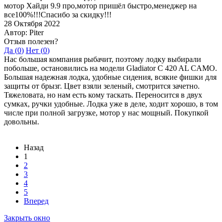
мотор Хайди 9.9 про,мотор пришёл быстро,менеджер на
все100%!!!Спасибо за скидку!!!
28 Октября 2022
Автор: Piter
Отзыв полезен?
Да (
0
)
Нет (
0
)
Нас большая компания рыбачит, поэтому лодку выбирали
побольше, остановились на модели Gladiator C 420 AL CAMO.
Большая надежная лодка, удобные сидения, всякие фишки для
защиты от брызг. Цвет взяли зеленый, смотрится зачетно.
Тяжеловата, но нам есть кому таскать. Переносится в двух
сумках, ручки удобные. Лодка уже в деле, ходит хорошо, в том
числе при полной загрузке, мотор у нас мощный. Покупкой
довольны.
Назад
1
2
3
4
5
Вперед
Закрыть окно